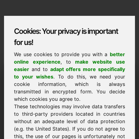
Cookies: Your privacy is important
for us!
We use cookies to provide you with a
better
online experience
, to
make website use
Domaininformation
easier
and to
adapt offers more specifically
to your wishes
. To do this, we need your
Domaininformation | Catala
cookie information, which is always
transmitted in encrypted form. You decide
Preu preferent: 7.500,00 Euro (sense IVA)
which cookies you agree to.
These technologies may involve data transfers
NOU
Descobriu més dominis atractius a Find-Your-Domain.eu
to third-party providers located in countries
descobreix ->
without an adequate level of data protection
(e.g. the United States). If you do not agree to
this, the use of our pages is unfortunately not